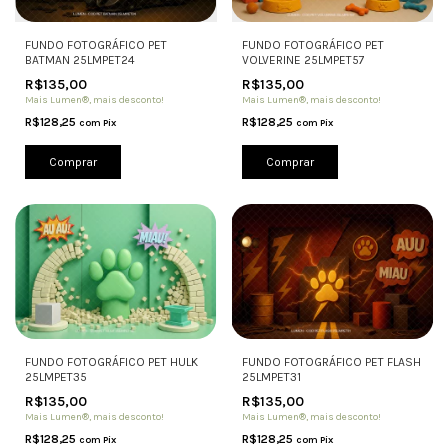
FUNDO FOTOGRÁFICO PET
FUNDO FOTOGRÁFICO PET
BATMAN 25LMPET24
VOLVERINE 25LMPET57
R$135,00
R$135,00
Mais Lumen®, mais desconto!
Mais Lumen®, mais desconto!
R$128,25
R$128,25
com
Pix
com
Pix
Comprar
Comprar
FUNDO FOTOGRÁFICO PET FLASH
FUNDO FOTOGRÁFICO PET HULK
25LMPET31
25LMPET35
R$135,00
R$135,00
Mais Lumen®, mais desconto!
Mais Lumen®, mais desconto!
R$128,25
R$128,25
com
Pix
com
Pix