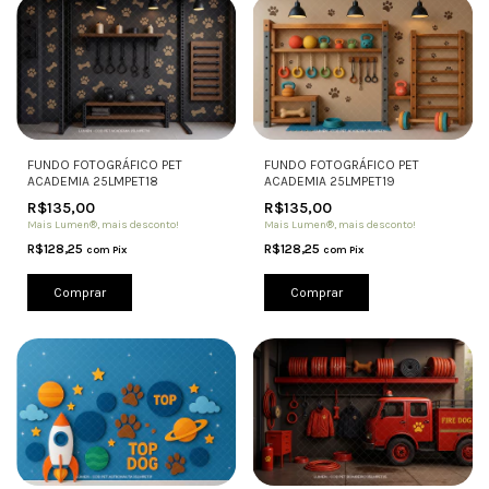
FUNDO FOTOGRÁFICO PET
FUNDO FOTOGRÁFICO PET
ACADEMIA 25LMPET18
ACADEMIA 25LMPET19
R$135,00
R$135,00
Mais Lumen®, mais desconto!
Mais Lumen®, mais desconto!
R$128,25
R$128,25
com
Pix
com
Pix
Comprar
Comprar