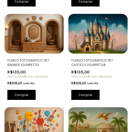
Comprar
Comprar
FUNDO FOTOGRÁFICO PET
FUNDO FOTOGRÁFICO PET
BARBER 25LMPET23
CASTELO 25LMPET28
R$135,00
R$135,00
Mais Lumen®, mais desconto!
Mais Lumen®, mais desconto!
R$128,25
R$128,25
com
Pix
com
Pix
Comprar
Comprar