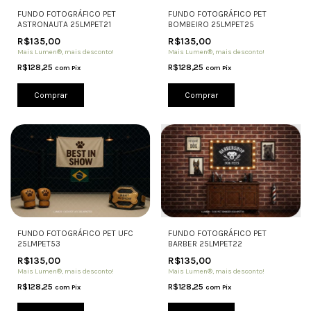
FUNDO FOTOGRÁFICO PET
FUNDO FOTOGRÁFICO PET
ASTRONAUTA 25LMPET21
BOMBEIRO 25LMPET25
R$135,00
R$135,00
Mais Lumen®, mais desconto!
Mais Lumen®, mais desconto!
R$128,25
R$128,25
com
Pix
com
Pix
Comprar
Comprar
FUNDO FOTOGRÁFICO PET UFC
FUNDO FOTOGRÁFICO PET
25LMPET53
BARBER 25LMPET22
R$135,00
R$135,00
Mais Lumen®, mais desconto!
Mais Lumen®, mais desconto!
R$128,25
R$128,25
com
Pix
com
Pix