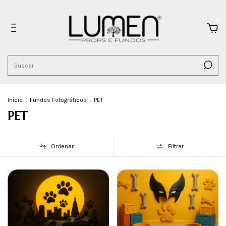
0
Início
.
Fundos Fotográficos
.
PET
PET
Ordenar
Filtrar