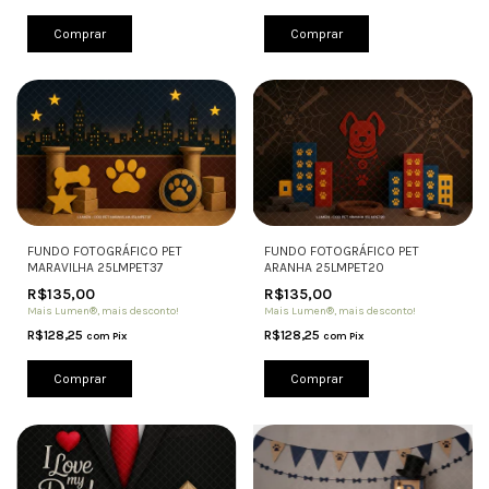
Comprar
Comprar
FUNDO FOTOGRÁFICO PET
FUNDO FOTOGRÁFICO PET
MARAVILHA 25LMPET37
ARANHA 25LMPET20
R$135,00
R$135,00
Mais Lumen®, mais desconto!
Mais Lumen®, mais desconto!
R$128,25
R$128,25
com
Pix
com
Pix
Comprar
Comprar